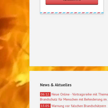
News & Aktuelles
06.12.
Neue Online - Vortragsreihe mit Them
Brandschutz für Menschen mit Behinderung im
13.05.
Warnung vor falschen Brandschützern