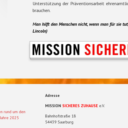
Unterstützung der Präventionsarbeit ehrenamtlic
brauchen.
M
an
hilft
den
Menschen
nicht, wenn man für sie
tut
Lincoln)
Adresse
MISSION
SICHERES ZUHAUSE
e.V.
en rund um den
Bahnhofstraße 18
 Jahre 2025
54439 Saarburg