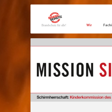
Navigation
Wir
Fach
Brandschutz für alle!
überspringen
Navigation
überspringen