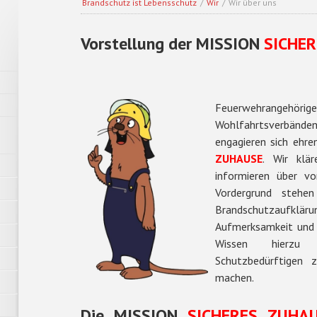
Brandschutz ist Lebensschutz
/
Wir
/
Wir über uns
Vorstellung der MISSION
SICHE
Feuerwehrangeh
Wohlfahrtsverbänden
engagieren sich ehre
ZUHAUSE
. Wir klä
informieren über v
Vordergrund stehe
Brandschutzaufklärun
Aufmerksamkeit und 
Wissen hierzu 
Schutzbedürftigen 
machen.
Die
MISSION
SICHERES ZUHA