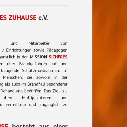
RES ZUHAUSE
e.V.
örige und Mitarbeiter von
 / Einrichtungen sowie Pädagogen
namtlich in der
MISSION
SICHERES
ren über Brandgefahren auf und
orbeugende Schutzmaßnahmen. Im
n Menschen, die sowohl in der
g als auch im Brandfall besonderer
Behandlung bedürfen. Das Ziel ist,
allen Multiplikatoren und
zu vermitteln und zugänglich zu
USE
besteht aus einer